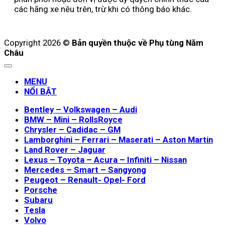
các hãng xe nêu trên, trừ khi có thông báo khác.
Copyright 2026 ©
Bản quyền thuộc về Phụ tùng Năm
Châu
MENU
NỔI BẬT
Bentley – Volkswagen – Audi
BMW – Mini – RollsRoyce
Chrysler – Cadidac – GM
Lamborghini – Ferrari – Maserati – Aston Martin
Land Rover – Jaguar
Lexus – Toyota – Acura – Infiniti – Nissan
Mercedes – Smart – Sangyong
Peugeot – Renault- Opel- Ford
Porsche
Subaru
Tesla
Volvo