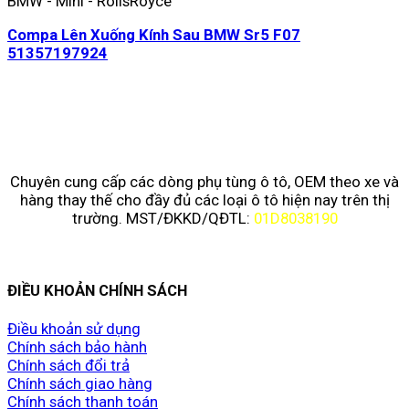
BMW - Mini - RollsRoyce
Compa Lên Xuống Kính Sau BMW Sr5 F07
51357197924
Chuyên cung cấp các dòng phụ tùng ô tô, OEM theo xe và
hàng thay thế cho đầy đủ các loại ô tô hiện nay trên thị
trường. MST/ĐKKD/QĐTL:
01D8038190
ĐIỀU KHOẢN CHÍNH SÁCH
Điều khoản sử dụng
Chính sách bảo hành
Chính sách đổi trả
Chính sách giao hàng
Chính sách thanh toán