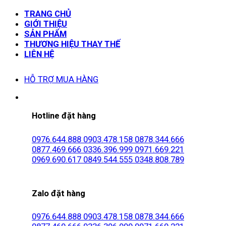
TRANG CHỦ
GIỚI THIỆU
SẢN PHẨM
THƯƠNG HIỆU THAY THẾ
LIÊN HỆ
HỖ TRỢ MUA HÀNG
Hotline đặt hàng
0976.644.888
0903.478.158
0878.344.666
0877.469.666
0336.396.999
0971.669.221
0969.690.617
0849.544.555
0348.808.789
Zalo đặt hàng
0976.644.888
0903.478.158
0878.344.666