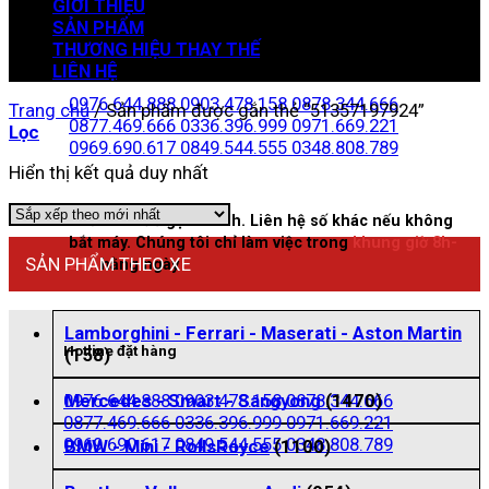
GIỚI THIỆU
SẢN PHẨM
THƯƠNG HIỆU THAY THẾ
Zalo đặt hàng
LIÊN HỆ
0976.644.888
0903.478.158
0878.344.666
Trang chủ
/
Sản phẩm được gắn thẻ “51357197924”
0877.469.666
0336.396.999
0971.669.221
Lọc
0969.690.617
0849.544.555
0348.808.789
Hiển thị kết quả duy nhất
Nhấn vào để gọi nhanh. Liên hệ số khác nếu không
bắt máy. Chúng tôi chỉ làm việc trong
khung giờ 8h-
SẢN PHẨM THEO XE
21h
hằng ngày
Lamborghini - Ferrari - Maserati - Aston Martin
Hotline đặt hàng
(158)
0976.644.888
0903.478.158
0878.344.666
Mercedes - Smart - Sangyong
(1470)
0877.469.666
0336.396.999
0971.669.221
0969.690.617
0849.544.555
0348.808.789
BMW - Mini - RollsRoyce
(1100)