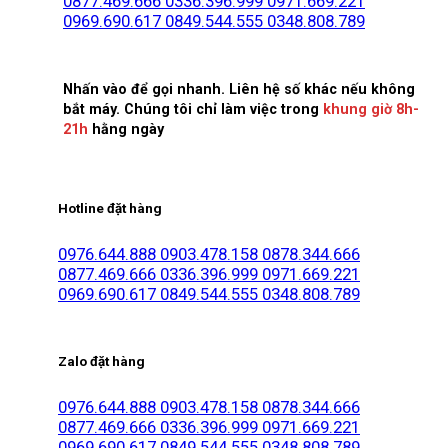
0877.469.666
0336.396.999
0971.669.221
0969.690.617
0849.544.555
0348.808.789
Nhấn vào để gọi nhanh. Liên hệ số khác nếu không
bắt máy. Chúng tôi chỉ làm việc trong
khung giờ 8h-
21h
hằng ngày
Hotline đặt hàng
0976.644.888
0903.478.158
0878.344.666
0877.469.666
0336.396.999
0971.669.221
0969.690.617
0849.544.555
0348.808.789
Zalo đặt hàng
0976.644.888
0903.478.158
0878.344.666
0877.469.666
0336.396.999
0971.669.221
0969.690.617
0849.544.555
0348.808.789