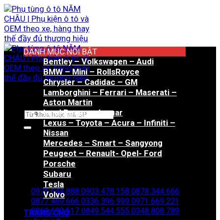
Bỏ
qua
nội
dung
DANH MỤC NỔI BẬT
Bentley – Volkswagen – Audi
BMW – Mini – RollsRoyce
Chrysler – Cadidac – GM
Lamborghini – Ferrari – Maserati –
Aston Martin
Land Rover – Jaguar
Tìm
Lexus – Toyota – Acura – Infiniti –
kiếm:
Nissan
Mercedes – Smart – Sangyong
Peugeot – Renault- Opel- Ford
Porsche
Hotline đặt hàng
Subaru
Tesla
0976.644.888
0903.478.158
0878.344.666
Volvo
0877.469.666
0336.396.999
0971.669.221
0969.690.617
0849.544.555
0348.808.789
TRANG CHỦ