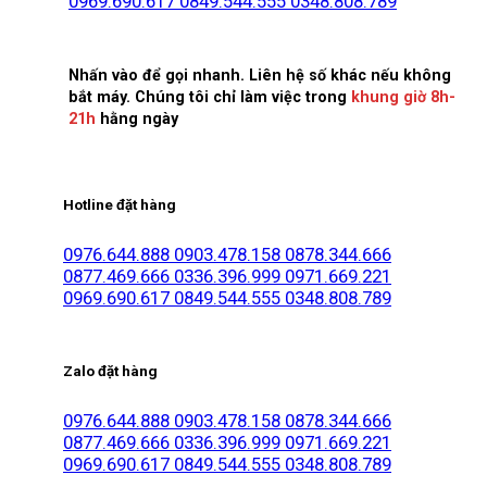
0969.690.617
0849.544.555
0348.808.789
Nhấn vào để gọi nhanh. Liên hệ số khác nếu không
bắt máy. Chúng tôi chỉ làm việc trong
khung giờ 8h-
21h
hằng ngày
Hotline đặt hàng
0976.644.888
0903.478.158
0878.344.666
0877.469.666
0336.396.999
0971.669.221
0969.690.617
0849.544.555
0348.808.789
Zalo đặt hàng
0976.644.888
0903.478.158
0878.344.666
0877.469.666
0336.396.999
0971.669.221
0969.690.617
0849.544.555
0348.808.789