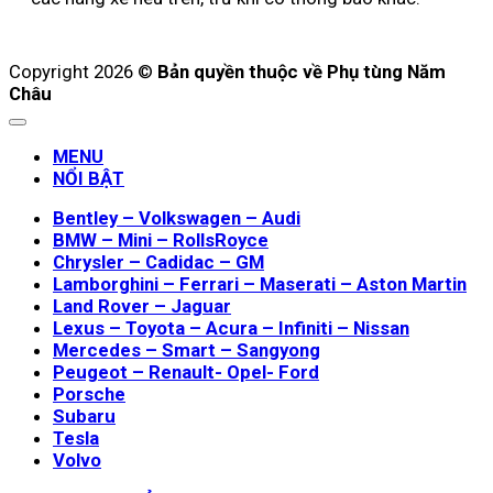
Copyright 2026 ©
Bản quyền thuộc về Phụ tùng Năm
Châu
MENU
NỔI BẬT
Bentley – Volkswagen – Audi
BMW – Mini – RollsRoyce
Chrysler – Cadidac – GM
Lamborghini – Ferrari – Maserati – Aston Martin
Land Rover – Jaguar
Lexus – Toyota – Acura – Infiniti – Nissan
Mercedes – Smart – Sangyong
Peugeot – Renault- Opel- Ford
Porsche
Subaru
Tesla
Volvo