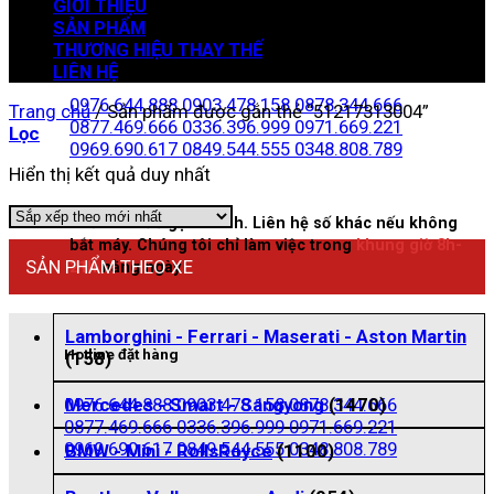
GIỚI THIỆU
SẢN PHẨM
THƯƠNG HIỆU THAY THẾ
Zalo đặt hàng
LIÊN HỆ
0976.644.888
0903.478.158
0878.344.666
Trang chủ
/
Sản phẩm được gắn thẻ “51217313004”
0877.469.666
0336.396.999
0971.669.221
Lọc
0969.690.617
0849.544.555
0348.808.789
Hiển thị kết quả duy nhất
Nhấn vào để gọi nhanh. Liên hệ số khác nếu không
bắt máy. Chúng tôi chỉ làm việc trong
khung giờ 8h-
SẢN PHẨM THEO XE
21h
hằng ngày
Lamborghini - Ferrari - Maserati - Aston Martin
Hotline đặt hàng
(158)
0976.644.888
0903.478.158
0878.344.666
Mercedes - Smart - Sangyong
(1470)
0877.469.666
0336.396.999
0971.669.221
0969.690.617
0849.544.555
0348.808.789
BMW - Mini - RollsRoyce
(1100)