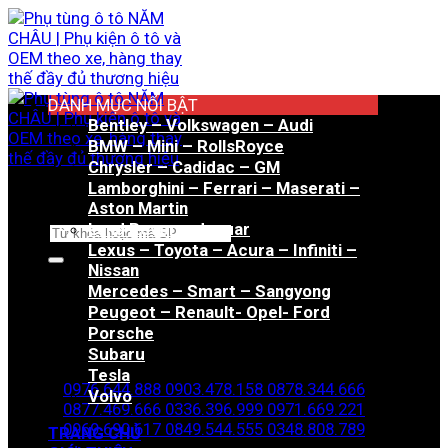
Bỏ
qua
nội
dung
DANH MỤC NỔI BẬT
Bentley – Volkswagen – Audi
BMW – Mini – RollsRoyce
Chrysler – Cadidac – GM
Lamborghini – Ferrari – Maserati –
Aston Martin
Land Rover – Jaguar
Tìm
Lexus – Toyota – Acura – Infiniti –
kiếm:
Nissan
Mercedes – Smart – Sangyong
Peugeot – Renault- Opel- Ford
Porsche
Hotline đặt hàng
Subaru
Tesla
0976.644.888
0903.478.158
0878.344.666
Volvo
0877.469.666
0336.396.999
0971.669.221
0969.690.617
0849.544.555
0348.808.789
TRANG CHỦ