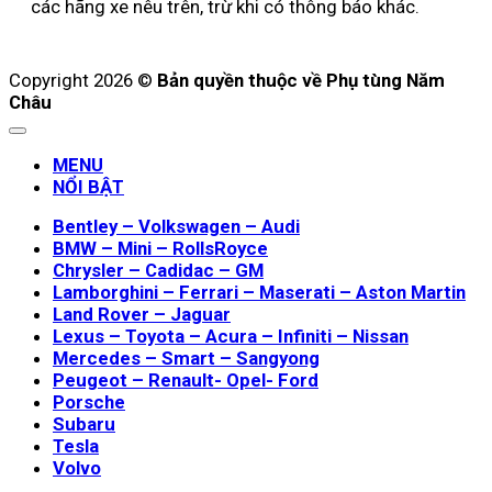
các hãng xe nêu trên, trừ khi có thông báo khác.
Copyright 2026 ©
Bản quyền thuộc về Phụ tùng Năm
Châu
MENU
NỔI BẬT
Bentley – Volkswagen – Audi
BMW – Mini – RollsRoyce
Chrysler – Cadidac – GM
Lamborghini – Ferrari – Maserati – Aston Martin
Land Rover – Jaguar
Lexus – Toyota – Acura – Infiniti – Nissan
Mercedes – Smart – Sangyong
Peugeot – Renault- Opel- Ford
Porsche
Subaru
Tesla
Volvo