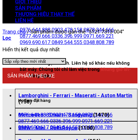
GIỚI THIỆU
SẢN PHẨM
THƯƠNG HIỆU THAY THẾ
Zalo đặt hàng
LIÊN HỆ
0976.644.888
0903.478.158
0878.344.666
Trang chủ
/
Sản phẩm được gắn thẻ “5121 7313 004”
0877.469.666
0336.396.999
0971.669.221
Lọc
0969.690.617
0849.544.555
0348.808.789
Hiển thị kết quả duy nhất
Nhấn vào để gọi nhanh. Liên hệ số khác nếu không
bắt máy. Chúng tôi chỉ làm việc trong
khung giờ 8h-
SẢN PHẨM THEO XE
21h
hằng ngày
Lamborghini - Ferrari - Maserati - Aston Martin
Hotline đặt hàng
(158)
0976.644.888
0903.478.158
0878.344.666
Mercedes - Smart - Sangyong
(1470)
0877.469.666
0336.396.999
0971.669.221
0969.690.617
0849.544.555
0348.808.789
BMW - Mini - RollsRoyce
(1100)