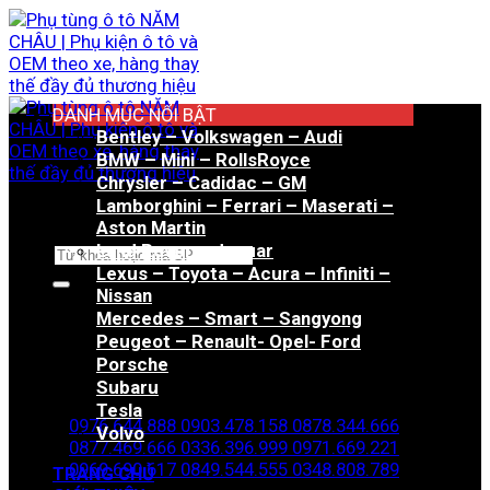
Bỏ
qua
nội
dung
DANH MỤC NỔI BẬT
Bentley – Volkswagen – Audi
BMW – Mini – RollsRoyce
Chrysler – Cadidac – GM
Lamborghini – Ferrari – Maserati –
Aston Martin
Land Rover – Jaguar
Tìm
Lexus – Toyota – Acura – Infiniti –
kiếm:
Nissan
Mercedes – Smart – Sangyong
Peugeot – Renault- Opel- Ford
Porsche
Hotline đặt hàng
Subaru
Tesla
0976.644.888
0903.478.158
0878.344.666
Volvo
0877.469.666
0336.396.999
0971.669.221
0969.690.617
0849.544.555
0348.808.789
TRANG CHỦ