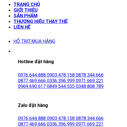
TRANG CHỦ
GIỚI THIỆU
SẢN PHẨM
THƯƠNG HIỆU THAY THẾ
LIÊN HỆ
HỖ TRỢ MUA HÀNG
Hotline đặt hàng
0976.644.888
0903.478.158
0878.344.666
0877.469.666
0336.396.999
0971.669.221
0969.690.617
0849.544.555
0348.808.789
Zalo đặt hàng
0976.644.888
0903.478.158
0878.344.666
0877.469.666
0336.396.999
0971.669.221