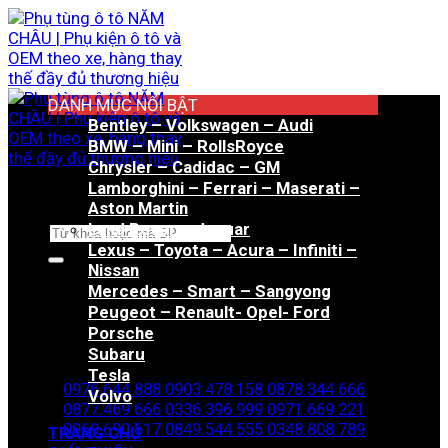
Bỏ
qua
nội
dung
DANH MỤC NỔI BẬT
Bentley – Volkswagen – Audi
BMW – Mini – RollsRoyce
Chrysler – Cadidac – GM
Lamborghini – Ferrari – Maserati –
Aston Martin
Land Rover – Jaguar
Tìm
Lexus – Toyota – Acura – Infiniti –
kiếm:
Nissan
Mercedes – Smart – Sangyong
Peugeot – Renault- Opel- Ford
Porsche
Hotline đặt hàng
Subaru
Tesla
0976.644.888
0903.478.158
0878.344.666
Volvo
0877.469.666
0336.396.999
0971.669.221
0969.690.617
0849.544.555
0348.808.789
TRANG CHỦ