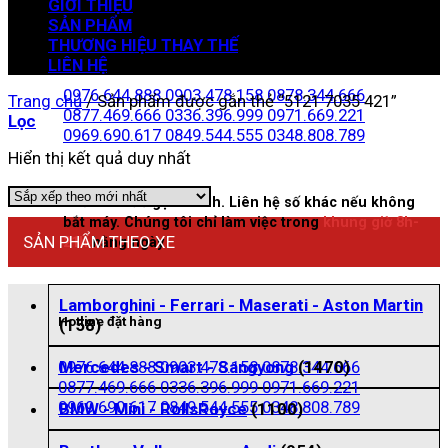
GIỚI THIỆU
SẢN PHẨM
THƯƠNG HIỆU THAY THẾ
Zalo đặt hàng
LIÊN HỆ
0976.644.888
0903.478.158
0878.344.666
Trang chủ
/
Sản phẩm được gắn thẻ “5121 7035 421”
0877.469.666
0336.396.999
0971.669.221
Lọc
0969.690.617
0849.544.555
0348.808.789
Hiển thị kết quả duy nhất
Nhấn vào để gọi nhanh. Liên hệ số khác nếu không
bắt máy. Chúng tôi chỉ làm việc trong
khung giờ 8h-
SẢN PHẨM THEO XE
21h
hằng ngày
Lamborghini - Ferrari - Maserati - Aston Martin
Hotline đặt hàng
(158)
0976.644.888
0903.478.158
0878.344.666
Mercedes - Smart - Sangyong
(1470)
0877.469.666
0336.396.999
0971.669.221
0969.690.617
0849.544.555
0348.808.789
BMW - Mini - RollsRoyce
(1100)