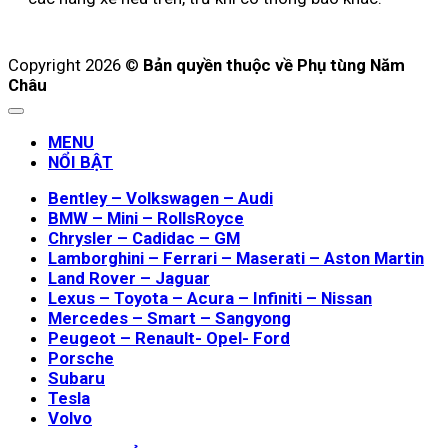
Copyright 2026 ©
Bản quyền thuộc về Phụ tùng Năm
Châu
MENU
NỔI BẬT
Bentley – Volkswagen – Audi
BMW – Mini – RollsRoyce
Chrysler – Cadidac – GM
Lamborghini – Ferrari – Maserati – Aston Martin
Land Rover – Jaguar
Lexus – Toyota – Acura – Infiniti – Nissan
Mercedes – Smart – Sangyong
Peugeot – Renault- Opel- Ford
Porsche
Subaru
Tesla
Volvo