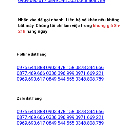
0969.690.617
0849.544.555
0348.808.789
Nhấn vào để gọi nhanh. Liên hệ số khác nếu không
bắt máy. Chúng tôi chỉ làm việc trong
khung giờ 8h-
21h
hằng ngày
Hotline đặt hàng
0976.644.888
0903.478.158
0878.344.666
0877.469.666
0336.396.999
0971.669.221
0969.690.617
0849.544.555
0348.808.789
Zalo đặt hàng
0976.644.888
0903.478.158
0878.344.666
0877.469.666
0336.396.999
0971.669.221
0969.690.617
0849.544.555
0348.808.789