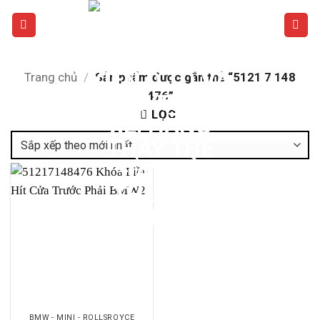
Bỏ
qua
nội
dung
Trang chủ
/
Sản phẩm được gắn thẻ “5121 7 148
476”
LỌC
BMW - MINI - ROLLSROYCE