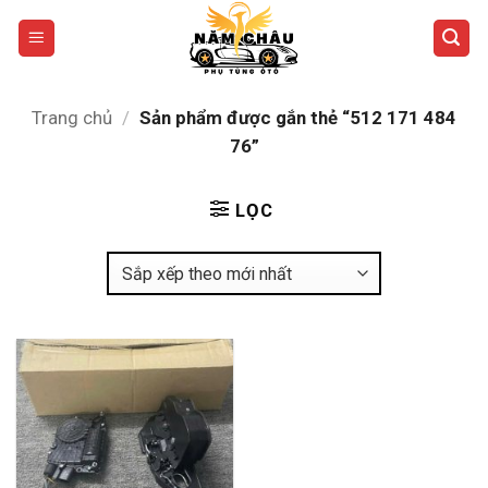
Bỏ
qua
nội
dung
Trang chủ
/
Sản phẩm được gắn thẻ “512 171 484
76”
LỌC