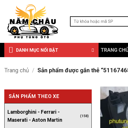
Bỏ
qua
Tìm
nội
kiếm:
dung
TRANG CH
DANH MỤC NỔI BẬT
Trang chủ
/
Sản phẩm được gắn thẻ “511674
SẢN PHẨM THEO XE
Lamborghini - Ferrari -
(158)
Maserati - Aston Martin