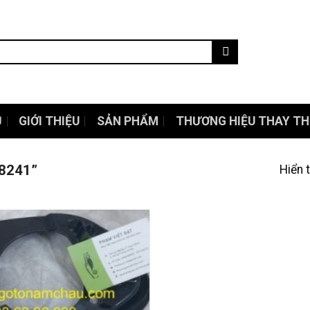
Ủ
GIỚI THIỆU
SẢN PHẨM
THƯƠNG HIỆU THAY TH
68241”
Hiển 