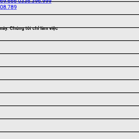
69.666
0336.396.999
08.789
áy. Chúng tôi chỉ làm việc