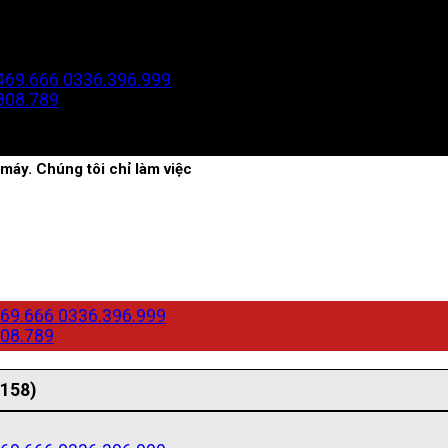
469.666
0336.396.999
808.789
máy. Chúng tôi chỉ làm việc
69.666
0336.396.999
08.789
(158)