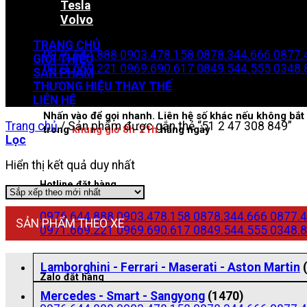
Tesla
Volvo
Zalo đặt hàng
TRANG CHỦ
0976.644.888
0903.478.158
0878.344.666
0877.
GIỚI THIỆU
0971.669.221
0969.690.617
0849.544.555
0348.
SẢN PHẨM
THƯƠNG HIỆU THAY THẾ
LIÊN HỆ
Nhấn vào để gọi nhanh. Liên hệ số khác nếu không bắt 
Trang chủ
/
Sản phẩm được gắn thẻ “51 2 47 308 849”
trong
khung giờ 8h-21h
hằng ngày
Lọc
Hiển thị kết quả duy nhất
Hotline đặt hàng
0976.644.888
0903.478.158
0878.344.666
0877.4
SẢN PHẨM THEO XE
0971.669.221
0969.690.617
0849.544.555
0348.8
Lamborghini - Ferrari - Maserati - Aston Martin
Zalo đặt hàng
Mercedes - Smart - Sangyong
(1470)