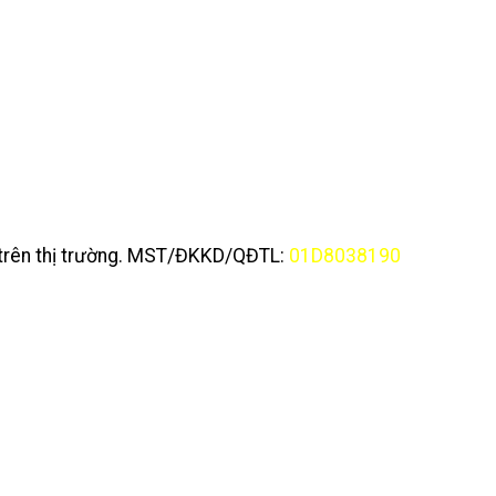
y trên thị trường. MST/ĐKKD/QĐTL:
01D8038190