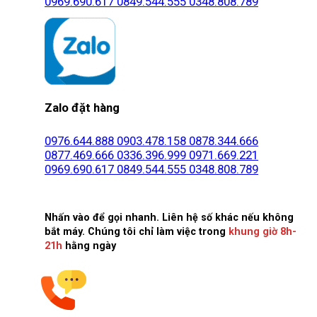
0969.690.617
0849.544.555
0348.808.789
Zalo đặt hàng
0976.644.888
0903.478.158
0878.344.666
0877.469.666
0336.396.999
0971.669.221
0969.690.617
0849.544.555
0348.808.789
Nhấn vào để gọi nhanh. Liên hệ số khác nếu không
bắt máy. Chúng tôi chỉ làm việc trong
khung giờ 8h-
21h
hằng ngày