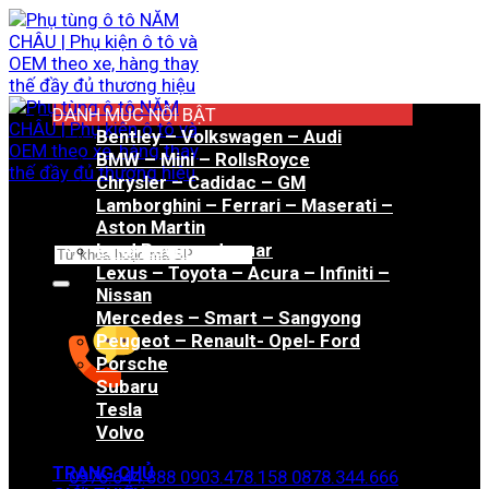
Bỏ
qua
nội
dung
DANH MỤC NỔI BẬT
Bentley – Volkswagen – Audi
BMW – Mini – RollsRoyce
Chrysler – Cadidac – GM
Lamborghini – Ferrari – Maserati –
Aston Martin
Land Rover – Jaguar
Tìm
Lexus – Toyota – Acura – Infiniti –
kiếm:
Nissan
Mercedes – Smart – Sangyong
Peugeot – Renault- Opel- Ford
Porsche
Subaru
Tesla
Hotline đặt hàng
Volvo
TRANG CHỦ
0976.644.888
0903.478.158
0878.344.666