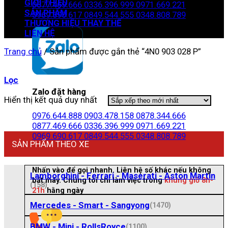
GIỚI THIỆU
0877.469.666
0336.396.999
0971.669.221
SẢN PHẨM
0969.690.617
0849.544.555
0348.808.789
THƯƠNG HIỆU THAY THẾ
LIÊN HỆ
Trang chủ
/
Sản phẩm được gắn thẻ “4N0 903 028 P”
Lọc
Zalo đặt hàng
Hiển thị kết quả duy nhất
0976.644.888
0903.478.158
0878.344.666
0877.469.666
0336.396.999
0971.669.221
0969.690.617
0849.544.555
0348.808.789
SẢN PHẨM THEO XE
Nhấn vào để gọi nhanh. Liên hệ số khác nếu không
Lamborghini - Ferrari - Maserati - Aston Martin
bắt máy. Chúng tôi chỉ làm việc trong
khung giờ 8h-
(158)
21h
hằng ngày
Mercedes - Smart - Sangyong
(1470)
BMW - Mini - RollsRoyce
(1100)