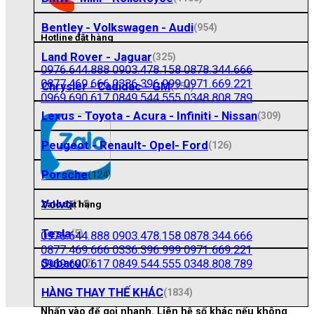
Bentley - Volkswagen - Audi
(954)
Hotline đặt hàng
Land Rover - Jaguar
(325)
0976.644.888
0903.478.158
0878.344.666
0877.469.666
0336.396.999
0971.669.221
Chrysler - Cadidac - GM
(354)
0969.690.617
0849.544.555
0348.808.789
Lexus - Toyota - Acura - Infiniti - Nissan
(309)
Peugeot - Renault- Opel- Ford
(126)
Porsche
(124)
Volvo
(14)
Zalo đặt hàng
Tesla
(5)
0976.644.888
0903.478.158
0878.344.666
0877.469.666
0336.396.999
0971.669.221
Subaru
0969.690.617
0849.544.555
0348.808.789
(2)
HÀNG THAY THẾ KHÁC
(1834)
Nhấn vào để gọi nhanh. Liên hệ số khác nếu không