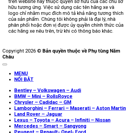
trên website này thuộc quyền sở hữu của các chủ sở
hữu tương ứng. Việc sử dụng các tên hãng xe và
logo chỉ nhằm mục đích mô tả khả năng tương thích
của sản phẩm. Chúng tôi không phải là đại lý, nhà
phân phối hoặc đơn vị được ủy quyền chính thức của
các hãng xe nêu trên, trừ khi có thông báo khác.
Copyright 2026 ©
Bản quyền thuộc về Phụ tùng Năm
Châu
MENU
NỔI BẬT
Bentley – Volkswagen – Audi
BMW – Mini – RollsRoyce
Chrysler – Cadidac – GM
Lamborghini – Ferrari – Maserati – Aston Martin
Land Rover – Jaguar
Lexus – Toyota – Acura – Infiniti – Nissan
Mercedes – Smart – Sangyong
Peugeot – Renault- Opel- Ford