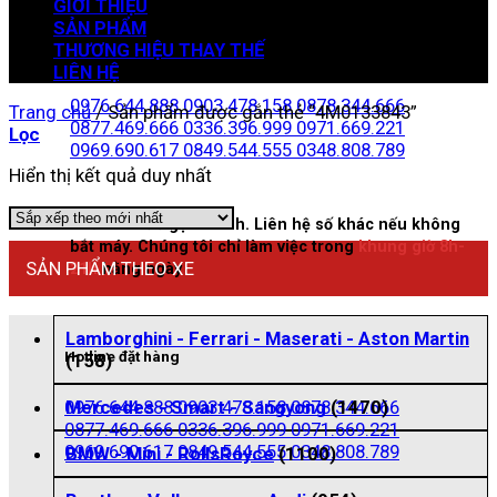
GIỚI THIỆU
SẢN PHẨM
THƯƠNG HIỆU THAY THẾ
Zalo đặt hàng
LIÊN HỆ
0976.644.888
0903.478.158
0878.344.666
Trang chủ
/
Sản phẩm được gắn thẻ “4M0133843”
0877.469.666
0336.396.999
0971.669.221
Lọc
0969.690.617
0849.544.555
0348.808.789
Hiển thị kết quả duy nhất
Nhấn vào để gọi nhanh. Liên hệ số khác nếu không
bắt máy. Chúng tôi chỉ làm việc trong
khung giờ 8h-
SẢN PHẨM THEO XE
21h
hằng ngày
Lamborghini - Ferrari - Maserati - Aston Martin
Hotline đặt hàng
(158)
0976.644.888
0903.478.158
0878.344.666
Mercedes - Smart - Sangyong
(1470)
0877.469.666
0336.396.999
0971.669.221
0969.690.617
0849.544.555
0348.808.789
BMW - Mini - RollsRoyce
(1100)