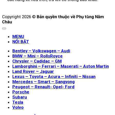
Copyright 2026 ©
Bản quyền thuộc về Phụ tùng Năm
Châu
MENU
NỔI BẬT
Bentley – Volkswagen – Audi
BMW – Mini – RollsRoyce
Chrysler – Cadidac – GM
Lamborghini – Ferrari – Maserati – Aston Martin
Land Rover – Jaguar
Lexus – Toyota – Acura – Infiniti – Nissan
Mercedes – Smart – Sangyong
Peugeot – Renault- Opel- Ford
Porsche
Subaru
Tesla
Volvo