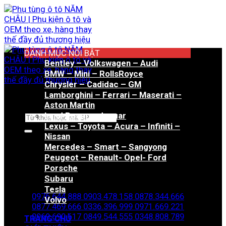
Bỏ
qua
nội
dung
DANH MỤC NỔI BẬT
Bentley – Volkswagen – Audi
BMW – Mini – RollsRoyce
Chrysler – Cadidac – GM
Lamborghini – Ferrari – Maserati –
Aston Martin
Land Rover – Jaguar
Tìm
Lexus – Toyota – Acura – Infiniti –
kiếm:
Nissan
Mercedes – Smart – Sangyong
Peugeot – Renault- Opel- Ford
Porsche
Hotline đặt hàng
Subaru
Tesla
0976.644.888
0903.478.158
0878.344.666
Volvo
0877.469.666
0336.396.999
0971.669.221
0969.690.617
0849.544.555
0348.808.789
TRANG CHỦ