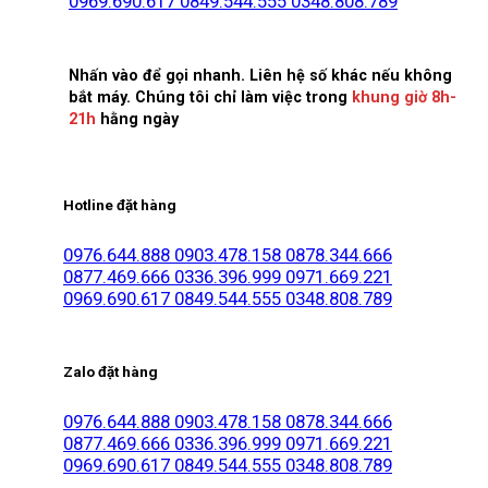
0969.690.617
0849.544.555
0348.808.789
Nhấn vào để gọi nhanh. Liên hệ số khác nếu không
bắt máy. Chúng tôi chỉ làm việc trong
khung giờ 8h-
21h
hằng ngày
Hotline đặt hàng
0976.644.888
0903.478.158
0878.344.666
0877.469.666
0336.396.999
0971.669.221
0969.690.617
0849.544.555
0348.808.789
Zalo đặt hàng
0976.644.888
0903.478.158
0878.344.666
0877.469.666
0336.396.999
0971.669.221
0969.690.617
0849.544.555
0348.808.789