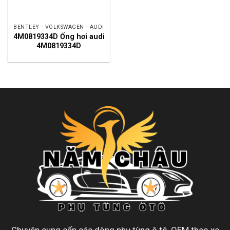
BENTLEY - VOLKSWAGEN - AUDI
4M0819334D Ống hơi audi
4M0819334D
Chuyên cung cấp các dòng phụ tùng ô tô, OEM theo xe