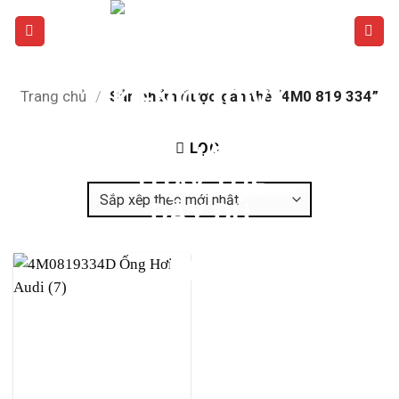
Bỏ
qua
nội
dung
Trang chủ
/
Sản phẩm được gắn thẻ “4M0 819 334”
LỌC