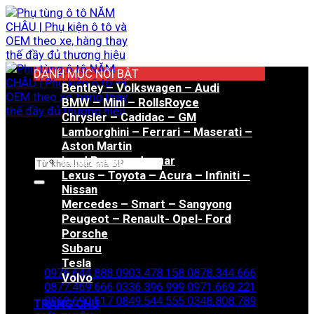
Bỏ
qua
nội
dung
DANH MỤC NỔI BẬT
Bentley – Volkswagen – Audi
BMW – Mini – RollsRoyce
Chrysler – Cadidac – GM
Lamborghini – Ferrari – Maserati –
Aston Martin
Land Rover – Jaguar
Tìm
Lexus – Toyota – Acura – Infiniti –
kiếm:
Nissan
Mercedes – Smart – Sangyong
Peugeot – Renault- Opel- Ford
Porsche
Hotline đặt hàng
Subaru
Tesla
0976.644.888
0903.478.158
0878.344.666
Volvo
0877.469.666
0336.396.999
0971.669.221
0969.690.617
0849.544.555
0348.808.789
TRANG CHỦ