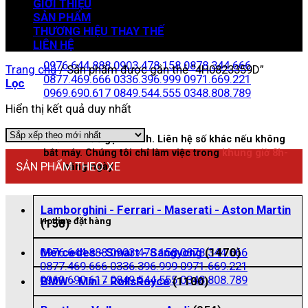
GIỚI THIỆU
SẢN PHẨM
THƯƠNG HIỆU THAY THẾ
Zalo đặt hàng
LIÊN HỆ
0976.644.888
0903.478.158
0878.344.666
Trang chủ
/
Sản phẩm được gắn thẻ “4H0823359D”
0877.469.666
0336.396.999
0971.669.221
Lọc
0969.690.617
0849.544.555
0348.808.789
Hiển thị kết quả duy nhất
Nhấn vào để gọi nhanh. Liên hệ số khác nếu không
bắt máy. Chúng tôi chỉ làm việc trong
khung giờ 8h-
SẢN PHẨM THEO XE
21h
hằng ngày
Lamborghini - Ferrari - Maserati - Aston Martin
Hotline đặt hàng
(158)
0976.644.888
0903.478.158
0878.344.666
Mercedes - Smart - Sangyong
(1470)
0877.469.666
0336.396.999
0971.669.221
0969.690.617
0849.544.555
0348.808.789
BMW - Mini - RollsRoyce
(1100)