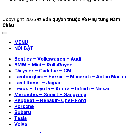
Copyright 2026 ©
Bản quyền thuộc về Phụ tùng Năm
Châu
MENU
NỔI BẬT
Bentley – Volkswagen – Audi
BMW – Mini – RollsRoyce
Chrysler – Cadidac – GM
Lamborghini – Ferrari – Maserati – Aston Martin
Land Rover – Jaguar
Lexus – Toyota – Acura – Infiniti – Nissan
Mercedes – Smart – Sangyong
Peugeot – Renault- Opel- Ford
Porsche
Subaru
Tesla
Volvo