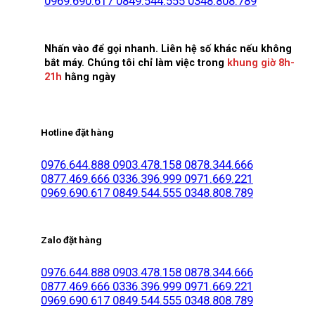
0969.690.617
0849.544.555
0348.808.789
Nhấn vào để gọi nhanh. Liên hệ số khác nếu không
bắt máy. Chúng tôi chỉ làm việc trong
khung giờ 8h-
21h
hằng ngày
Hotline đặt hàng
0976.644.888
0903.478.158
0878.344.666
0877.469.666
0336.396.999
0971.669.221
0969.690.617
0849.544.555
0348.808.789
Zalo đặt hàng
0976.644.888
0903.478.158
0878.344.666
0877.469.666
0336.396.999
0971.669.221
0969.690.617
0849.544.555
0348.808.789