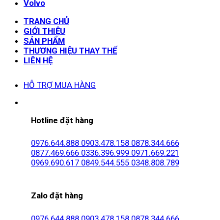
Volvo
TRANG CHỦ
GIỚI THIỆU
SẢN PHẨM
THƯƠNG HIỆU THAY THẾ
LIÊN HỆ
HỖ TRỢ MUA HÀNG
Hotline đặt hàng
0976.644.888
0903.478.158
0878.344.666
0877.469.666
0336.396.999
0971.669.221
0969.690.617
0849.544.555
0348.808.789
Zalo đặt hàng
0976.644.888
0903.478.158
0878.344.666