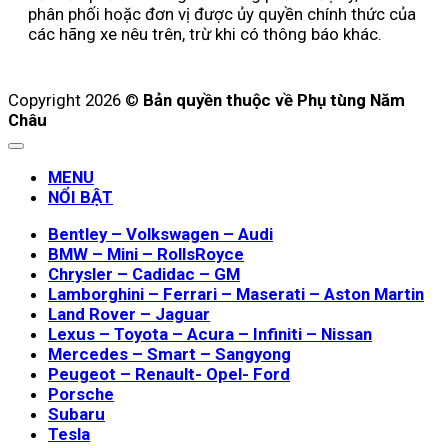
phân phối hoặc đơn vị được ủy quyền chính thức của
các hãng xe nêu trên, trừ khi có thông báo khác.
Copyright 2026 ©
Bản quyền thuộc về Phụ tùng Năm
Châu
MENU
NỔI BẬT
Bentley – Volkswagen – Audi
BMW – Mini – RollsRoyce
Chrysler – Cadidac – GM
Lamborghini – Ferrari – Maserati – Aston Martin
Land Rover – Jaguar
Lexus – Toyota – Acura – Infiniti – Nissan
Mercedes – Smart – Sangyong
Peugeot – Renault- Opel- Ford
Porsche
Subaru
Tesla