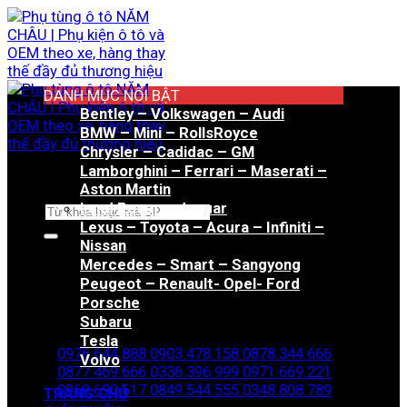
Bỏ
qua
nội
dung
DANH MỤC NỔI BẬT
Bentley – Volkswagen – Audi
BMW – Mini – RollsRoyce
Chrysler – Cadidac – GM
Lamborghini – Ferrari – Maserati –
Aston Martin
Land Rover – Jaguar
Tìm
Lexus – Toyota – Acura – Infiniti –
kiếm:
Nissan
Mercedes – Smart – Sangyong
Peugeot – Renault- Opel- Ford
Porsche
Hotline đặt hàng
Subaru
Tesla
0976.644.888
0903.478.158
0878.344.666
Volvo
0877.469.666
0336.396.999
0971.669.221
0969.690.617
0849.544.555
0348.808.789
TRANG CHỦ