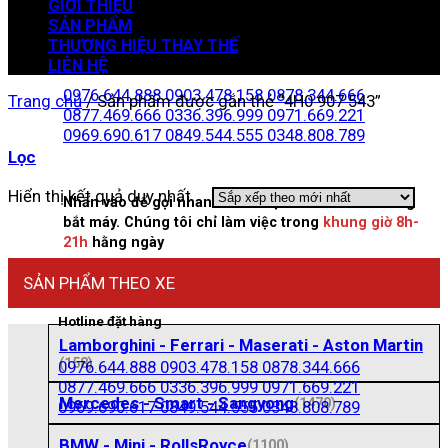
GIỚI THIỆU
SẢN PHẨM
THƯƠNG HIỆU THAY THẾ
Zalo đặt hàng
LIÊN HỆ
0976.644.888
0903.478.158
0878.344.666
Trang chủ
/
Sản phẩm được gắn thẻ “4H0 907 543”
0877.469.666
0336.396.999
0971.669.221
0969.690.617
0849.544.555
0348.808.789
Lọc
Hiển thị kết quả duy nhất
Nhấn vào để gọi nhanh. Liên hệ số khác nếu không
bắt máy. Chúng tôi chỉ làm việc trong
khung giờ 8h-
21h
hằng ngày
SẢN PHẨM THEO XE
Hotline đặt hàng
Lamborghini - Ferrari - Maserati - Aston Martin
(158)
0976.644.888
0903.478.158
0878.344.666
0877.469.666
0336.396.999
0971.669.221
Mercedes - Smart - Sangyong
(1470)
0969.690.617
0849.544.555
0348.808.789
BMW - Mini - RollsRoyce
(1100)