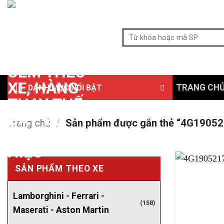
Bỏ
qua
Tìm
nội
kiếm:
dung
TRANG CH
DANH MỤC NỔI BẬT
Trang chủ
/
Sản phẩm được gắn thẻ “4G1905217
SẢN PHẨM THEO XE
Lamborghini - Ferrari -
(158)
Maserati - Aston Martin