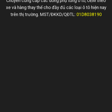
Chuyên cung cấp các dòng phụ tùng ô tô, OEM theo
xe và hàng thay thế cho đầy đủ các loại ô tô hiện nay
trên thị trường. MST/ĐKKD/QĐTL:
01D8038190