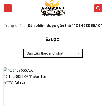
Bỏ
qua
nội
dung
Trang chủ
/
Sản phẩm được gắn thẻ “4G1423055AK”
LỌC