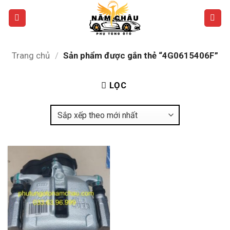
Bỏ
qua
nội
dung
Trang chủ
/
Sản phẩm được gắn thẻ “4G0615406F”
LỌC