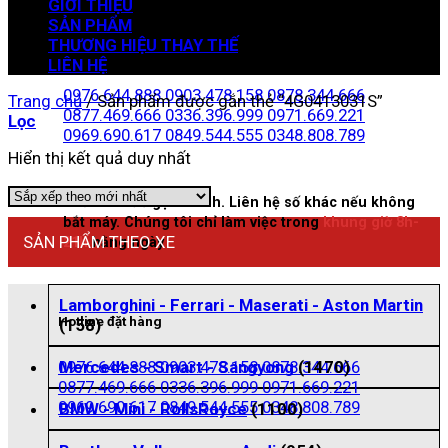
GIỚI THIỆU
SẢN PHẨM
THƯƠNG HIỆU THAY THẾ
Zalo đặt hàng
LIÊN HỆ
0976.644.888
0903.478.158
0878.344.666
Trang chủ
/
Sản phẩm được gắn thẻ “4G0413031S”
0877.469.666
0336.396.999
0971.669.221
Lọc
0969.690.617
0849.544.555
0348.808.789
Hiển thị kết quả duy nhất
Nhấn vào để gọi nhanh. Liên hệ số khác nếu không
bắt máy. Chúng tôi chỉ làm việc trong
khung giờ 8h-
SẢN PHẨM THEO XE
21h
hằng ngày
Lamborghini - Ferrari - Maserati - Aston Martin
Hotline đặt hàng
(158)
0976.644.888
0903.478.158
0878.344.666
Mercedes - Smart - Sangyong
(1470)
0877.469.666
0336.396.999
0971.669.221
0969.690.617
0849.544.555
0348.808.789
BMW - Mini - RollsRoyce
(1100)