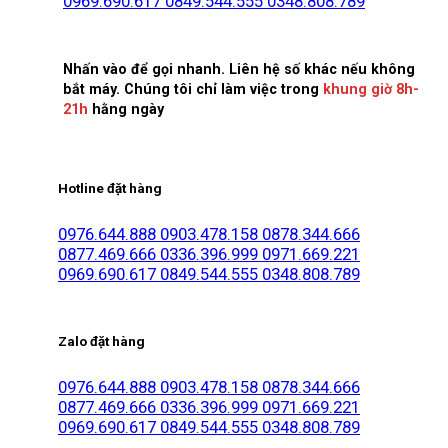
0969.690.617
0849.544.555
0348.808.789
Nhấn vào để gọi nhanh. Liên hệ số khác nếu không
bắt máy. Chúng tôi chỉ làm việc trong
khung giờ 8h-
21h
hằng ngày
Hotline đặt hàng
0976.644.888
0903.478.158
0878.344.666
0877.469.666
0336.396.999
0971.669.221
0969.690.617
0849.544.555
0348.808.789
Zalo đặt hàng
0976.644.888
0903.478.158
0878.344.666
0877.469.666
0336.396.999
0971.669.221
0969.690.617
0849.544.555
0348.808.789