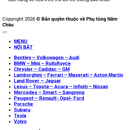
Copyright 2026 ©
Bản quyền thuộc về Phụ tùng Năm
Châu
MENU
NỔI BẬT
Bentley – Volkswagen – Audi
BMW – Mini – RollsRoyce
Chrysler – Cadidac – GM
Lamborghini – Ferrari – Maserati – Aston Martin
Land Rover – Jaguar
Lexus – Toyota – Acura – Infiniti – Nissan
Mercedes – Smart – Sangyong
Peugeot – Renault- Opel- Ford
Porsche
Subaru
Tesla
Volvo