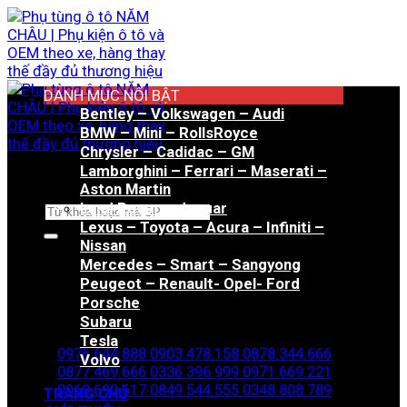
Bỏ
qua
nội
dung
DANH MỤC NỔI BẬT
Bentley – Volkswagen – Audi
BMW – Mini – RollsRoyce
Chrysler – Cadidac – GM
Lamborghini – Ferrari – Maserati –
Aston Martin
Land Rover – Jaguar
Tìm
Lexus – Toyota – Acura – Infiniti –
kiếm:
Nissan
Mercedes – Smart – Sangyong
Peugeot – Renault- Opel- Ford
Porsche
Hotline đặt hàng
Subaru
Tesla
0976.644.888
0903.478.158
0878.344.666
Volvo
0877.469.666
0336.396.999
0971.669.221
0969.690.617
0849.544.555
0348.808.789
TRANG CHỦ