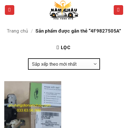
Bỏ
qua
nội
dung
Trang chủ
/
Sản phẩm được gắn thẻ “4F9827505A”
LỌC