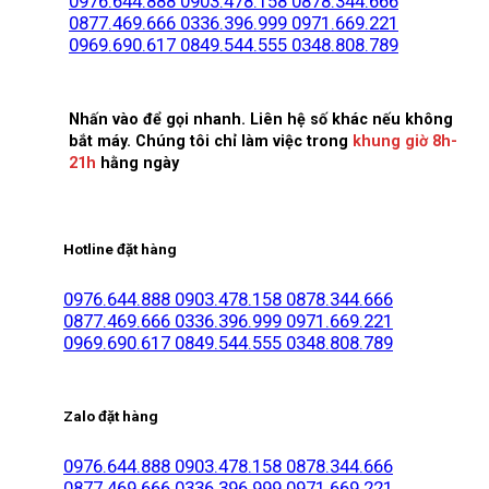
0976.644.888
0903.478.158
0878.344.666
0877.469.666
0336.396.999
0971.669.221
0969.690.617
0849.544.555
0348.808.789
Nhấn vào để gọi nhanh. Liên hệ số khác nếu không
bắt máy. Chúng tôi chỉ làm việc trong
khung giờ 8h-
21h
hằng ngày
Hotline đặt hàng
0976.644.888
0903.478.158
0878.344.666
0877.469.666
0336.396.999
0971.669.221
0969.690.617
0849.544.555
0348.808.789
Zalo đặt hàng
0976.644.888
0903.478.158
0878.344.666
0877.469.666
0336.396.999
0971.669.221