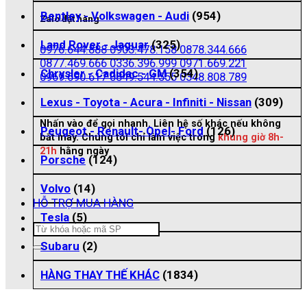
Bentley - Volkswagen - Audi
(954)
Zalo đặt hàng
Land Rover - Jaguar
(325)
0976.644.888
0903.478.158
0878.344.666
0877.469.666
0336.396.999
0971.669.221
Chrysler - Cadidac - GM
(354)
0969.690.617
0849.544.555
0348.808.789
Lexus - Toyota - Acura - Infiniti - Nissan
(309)
Nhấn vào để gọi nhanh. Liên hệ số khác nếu không
Peugeot - Renault- Opel- Ford
(126)
bắt máy. Chúng tôi chỉ làm việc trong
khung giờ 8h-
21h
hằng ngày
Porsche
(124)
Volvo
(14)
HỖ TRỢ MUA HÀNG
Tesla
(5)
Tìm
kiếm:
Subaru
(2)
HÀNG THAY THẾ KHÁC
(1834)