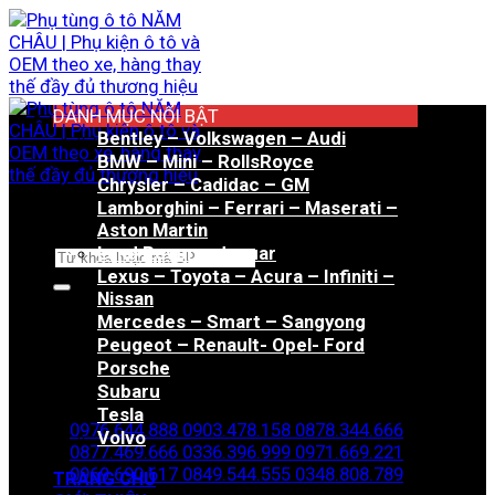
Bỏ
qua
nội
dung
DANH MỤC NỔI BẬT
Bentley – Volkswagen – Audi
BMW – Mini – RollsRoyce
Chrysler – Cadidac – GM
Lamborghini – Ferrari – Maserati –
Aston Martin
Land Rover – Jaguar
Tìm
Lexus – Toyota – Acura – Infiniti –
kiếm:
Nissan
Mercedes – Smart – Sangyong
Peugeot – Renault- Opel- Ford
Porsche
Hotline đặt hàng
Subaru
Tesla
0976.644.888
0903.478.158
0878.344.666
Volvo
0877.469.666
0336.396.999
0971.669.221
0969.690.617
0849.544.555
0348.808.789
TRANG CHỦ