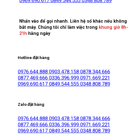
0969.690.617
0849.544.555
0348.808.789
Nhấn vào để gọi nhanh. Liên hệ số khác nếu không
bắt máy. Chúng tôi chỉ làm việc trong
khung giờ 8h-
21h
hằng ngày
Hotline đặt hàng
0976.644.888
0903.478.158
0878.344.666
0877.469.666
0336.396.999
0971.669.221
0969.690.617
0849.544.555
0348.808.789
Zalo đặt hàng
0976.644.888
0903.478.158
0878.344.666
0877.469.666
0336.396.999
0971.669.221
0969.690.617
0849.544.555
0348.808.789