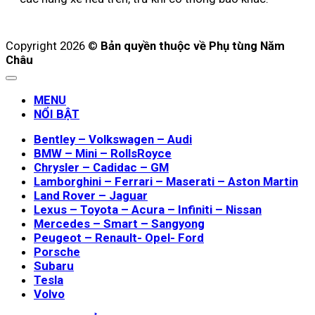
Copyright 2026 ©
Bản quyền thuộc về Phụ tùng Năm
Châu
MENU
NỔI BẬT
Bentley – Volkswagen – Audi
BMW – Mini – RollsRoyce
Chrysler – Cadidac – GM
Lamborghini – Ferrari – Maserati – Aston Martin
Land Rover – Jaguar
Lexus – Toyota – Acura – Infiniti – Nissan
Mercedes – Smart – Sangyong
Peugeot – Renault- Opel- Ford
Porsche
Subaru
Tesla
Volvo