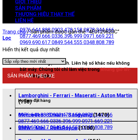
GIỚI THIỆU
SẢN PHẨM
THƯƠNG HIỆU THAY THẾ
Zalo đặt hàng
LIÊN HỆ
0976.644.888
0903.478.158
0878.344.666
Trang chủ
/
Sản phẩm được gắn thẻ “4E0129620C”
0877.469.666
0336.396.999
0971.669.221
Lọc
0969.690.617
0849.544.555
0348.808.789
Hiển thị kết quả duy nhất
Nhấn vào để gọi nhanh. Liên hệ số khác nếu không
bắt máy. Chúng tôi chỉ làm việc trong
khung giờ 8h-
SẢN PHẨM THEO XE
21h
hằng ngày
Lamborghini - Ferrari - Maserati - Aston Martin
Hotline đặt hàng
(158)
0976.644.888
0903.478.158
0878.344.666
Mercedes - Smart - Sangyong
(1470)
0877.469.666
0336.396.999
0971.669.221
0969.690.617
0849.544.555
0348.808.789
BMW - Mini - RollsRoyce
(1100)