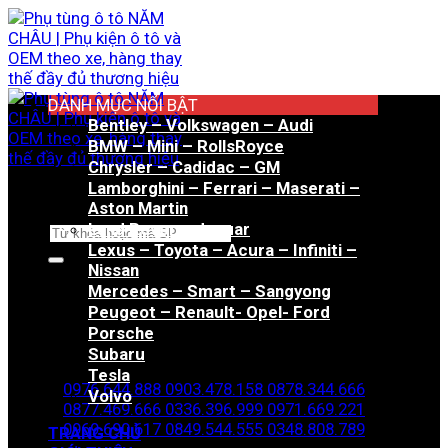
Bỏ
qua
nội
dung
DANH MỤC NỔI BẬT
Bentley – Volkswagen – Audi
BMW – Mini – RollsRoyce
Chrysler – Cadidac – GM
Lamborghini – Ferrari – Maserati –
Aston Martin
Land Rover – Jaguar
Tìm
Lexus – Toyota – Acura – Infiniti –
kiếm:
Nissan
Mercedes – Smart – Sangyong
Peugeot – Renault- Opel- Ford
Porsche
Hotline đặt hàng
Subaru
Tesla
0976.644.888
0903.478.158
0878.344.666
Volvo
0877.469.666
0336.396.999
0971.669.221
0969.690.617
0849.544.555
0348.808.789
TRANG CHỦ