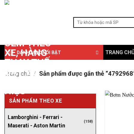
Bỏ
qua
Tìm
nội
kiếm:
dung
TRANG CH
DANH MỤC NỔI BẬT
Trang chủ
/
Sản phẩm được gắn thẻ “4792968
SẢN PHẨM THEO XE
Lamborghini - Ferrari -
(158)
Maserati - Aston Martin