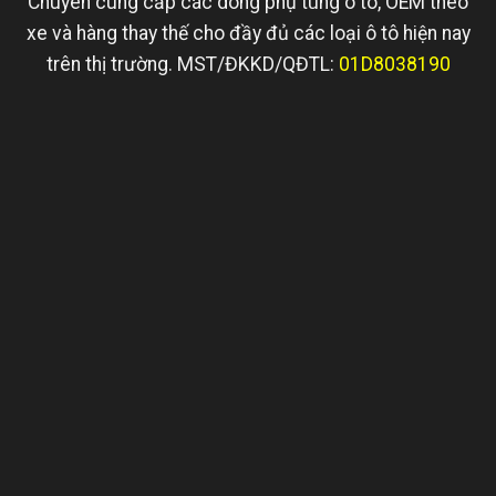
Chuyên cung cấp các dòng phụ tùng ô tô, OEM theo
xe và hàng thay thế cho đầy đủ các loại ô tô hiện nay
trên thị trường. MST/ĐKKD/QĐTL:
01D8038190