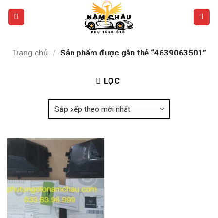
Bỏ
qua
nội
dung
Trang chủ
/
Sản phẩm được gắn thẻ “4639063501”
LỌC