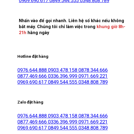
0969.690.617
0849.544.555
0348.808.789
Nhấn vào để gọi nhanh. Liên hệ số khác nếu không
bắt máy. Chúng tôi chỉ làm việc trong
khung giờ 8h-
21h
hằng ngày
Hotline đặt hàng
0976.644.888
0903.478.158
0878.344.666
0877.469.666
0336.396.999
0971.669.221
0969.690.617
0849.544.555
0348.808.789
Zalo đặt hàng
0976.644.888
0903.478.158
0878.344.666
0877.469.666
0336.396.999
0971.669.221
0969.690.617
0849.544.555
0348.808.789