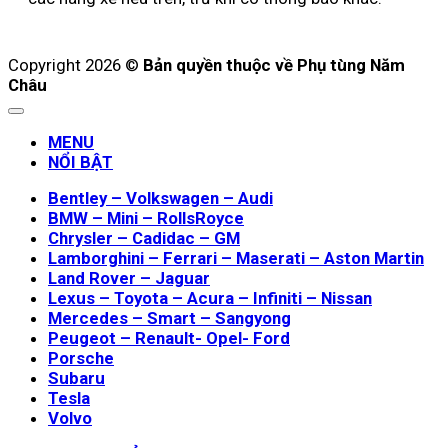
Copyright 2026 ©
Bản quyền thuộc về Phụ tùng Năm
Châu
MENU
NỔI BẬT
Bentley – Volkswagen – Audi
BMW – Mini – RollsRoyce
Chrysler – Cadidac – GM
Lamborghini – Ferrari – Maserati – Aston Martin
Land Rover – Jaguar
Lexus – Toyota – Acura – Infiniti – Nissan
Mercedes – Smart – Sangyong
Peugeot – Renault- Opel- Ford
Porsche
Subaru
Tesla
Volvo