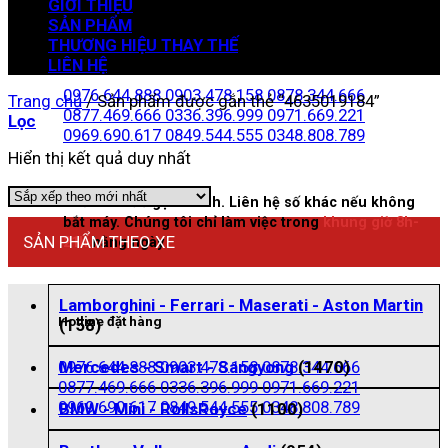
GIỚI THIỆU
SẢN PHẨM
THƯƠNG HIỆU THAY THẾ
Zalo đặt hàng
LIÊN HỆ
0976.644.888
0903.478.158
0878.344.666
Trang chủ
/
Sản phẩm được gắn thẻ “4635019184”
0877.469.666
0336.396.999
0971.669.221
Lọc
0969.690.617
0849.544.555
0348.808.789
Hiển thị kết quả duy nhất
Nhấn vào để gọi nhanh. Liên hệ số khác nếu không
bắt máy. Chúng tôi chỉ làm việc trong
khung giờ 8h-
SẢN PHẨM THEO XE
21h
hằng ngày
Lamborghini - Ferrari - Maserati - Aston Martin
Hotline đặt hàng
(158)
0976.644.888
0903.478.158
0878.344.666
Mercedes - Smart - Sangyong
(1470)
0877.469.666
0336.396.999
0971.669.221
0969.690.617
0849.544.555
0348.808.789
BMW - Mini - RollsRoyce
(1100)