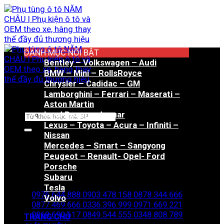
Bỏ
qua
nội
dung
DANH MỤC NỔI BẬT
Bentley – Volkswagen – Audi
BMW – Mini – RollsRoyce
Chrysler – Cadidac – GM
Lamborghini – Ferrari – Maserati –
Aston Martin
Land Rover – Jaguar
Tìm
Lexus – Toyota – Acura – Infiniti –
kiếm:
Nissan
Mercedes – Smart – Sangyong
Peugeot – Renault- Opel- Ford
Porsche
Hotline đặt hàng
Subaru
Tesla
0976.644.888
0903.478.158
0878.344.666
Volvo
0877.469.666
0336.396.999
0971.669.221
0969.690.617
0849.544.555
0348.808.789
TRANG CHỦ