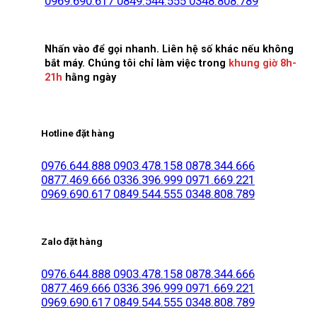
0969.690.617
0849.544.555
0348.808.789
Nhấn vào để gọi nhanh. Liên hệ số khác nếu không
bắt máy. Chúng tôi chỉ làm việc trong
khung giờ 8h-
21h
hằng ngày
Hotline đặt hàng
0976.644.888
0903.478.158
0878.344.666
0877.469.666
0336.396.999
0971.669.221
0969.690.617
0849.544.555
0348.808.789
Zalo đặt hàng
0976.644.888
0903.478.158
0878.344.666
0877.469.666
0336.396.999
0971.669.221
0969.690.617
0849.544.555
0348.808.789