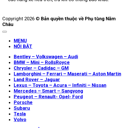
Copyright 2026 ©
Bản quyền thuộc về Phụ tùng Năm
Châu
MENU
NỔI BẬT
Bentley – Volkswagen – Audi
BMW – Mini – RollsRoyce
Chrysler – Cadidac – GM
Lamborghini – Ferrari – Maserati – Aston Martin
Land Rover – Jaguar
Lexus – Toyota – Acura – Infiniti – Nissan
Mercedes – Smart – Sangyong
Peugeot – Renault- Opel- Ford
Porsche
Subaru
Tesla
Volvo