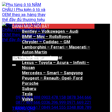
Bỏ
qua
nội
dung
DANH MỤC NỔI BẬT
Bentley – Volkswagen – Audi
BMW – Mini – RollsRoyce
Chrysler – Cadidac – GM
Lamborghini – Ferrari – Maserati –
Aston Martin
Land Rover – Jaguar
Tìm
Lexus – Toyota – Acura – Infiniti –
kiếm:
Nissan
Mercedes – Smart – Sangyong
Peugeot – Renault- Opel- Ford
Porsche
Hotline đặt hàng
Subaru
Tesla
0976.644.888
0903.478.158
0878.344.666
Volvo
0877.469.666
0336.396.999
0971.669.221
0969.690.617
0849.544.555
0348.808.789
TRANG CHỦ