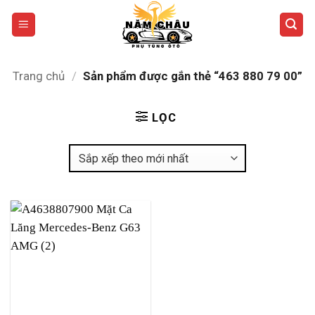
Bỏ
qua
nội
dung
Trang chủ
/
Sản phẩm được gắn thẻ “463 880 79 00”
LỌC