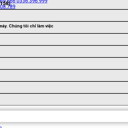
69.666
0336.396.999
(158)
08.789
áy. Chúng tôi chỉ làm việc
n