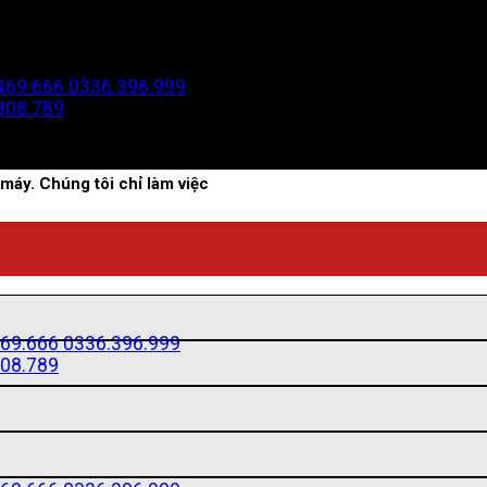
469.666
0336.396.999
808.789
máy. Chúng tôi chỉ làm việc
69.666
0336.396.999
08.789