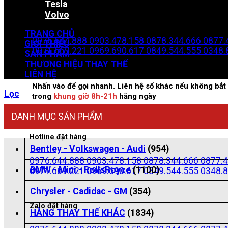
Tesla
Volvo
Zalo đặt hàng
TRANG CHỦ
0976.644.888
0903.478.158
0878.344.666
0877.
GIỚI THIỆU
0971.669.221
0969.690.617
0849.544.555
0348.
SẢN PHẨM
THƯƠNG HIỆU THAY THẾ
LIÊN HỆ
Nhấn vào để gọi nhanh. Liên hệ số khác nếu không bắt 
Lọc
trong
khung giờ 8h-21h
hằng ngày
DANH MỤC SẢN PHẨM
Hotline đặt hàng
Bentley - Volkswagen - Audi
(954)
0976.644.888
0903.478.158
0878.344.666
0877.4
BMW - Mini - RollsRoyce
(1100)
0971.669.221
0969.690.617
0849.544.555
0348.8
Chrysler - Cadidac - GM
(354)
Zalo đặt hàng
HÀNG THAY THẾ KHÁC
(1834)