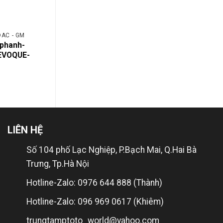
DAC - GM
CHRYSLER - CADIDAC - GM
CHRYSLER -
phanh-
LR015577-má-phanh-sau-
LR021253
EVOQUE-
land
RANGE-R
LIÊN HỆ
Số 104 phố Lạc Nghiệp, P.Bạch Mai, Q.Hai Bà
Trưng, Tp.Hà Nội
Hotline-Zalo: 0976 644 888 (Thành)
Hotline-Zalo: 096 969 0617 (Khiêm)
trungtamptoto_world@yahoo.com