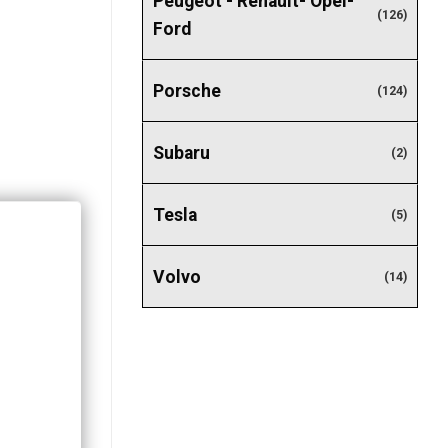
Peugeot - Renault- Opel-
(126)
Ford
Porsche
(124)
Subaru
(2)
Tesla
(5)
Volvo
(14)