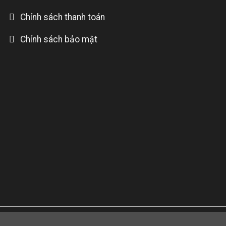
Chính sách thanh toán
Chính sách bảo mật
ên website này thuộc quyền sở hữu của các chủ sở hữu tươn