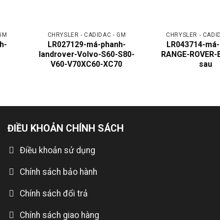
 GM
CHRYSLER - CADIDAC - GM
CHRYSLER - CADI
h-
LR027129-má-phanh-
LR043714-má-
landrover-Volvo-S60-S80-
RANGE-ROVER-
V60-V70XC60-XC70
sau
ĐIỀU KHOẢN CHÍNH SÁCH
Điều khoản sử dụng
Chính sách bảo hành
Chính sách đổi trả
Chính sách giao hàng