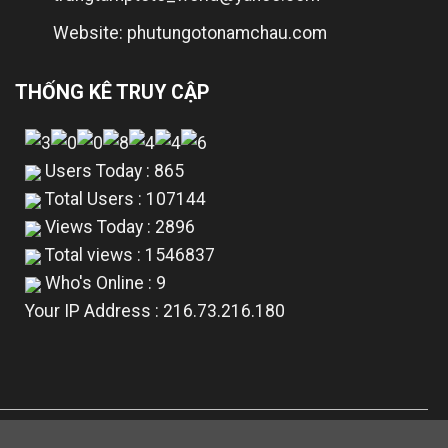
Website: phutungotonamchau.com
THỐNG KÊ TRUY CẬP
Users Today : 865
Total Users : 107144
Views Today : 2896
Total views : 1546837
Who's Online : 9
Your IP Address : 216.73.216.180
g ứng. Việc sử dụng các tên hãng xe và logo chỉ nhằm