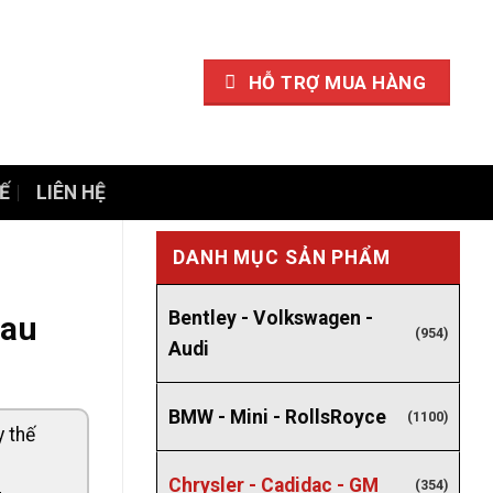
HỖ TRỢ MUA HÀNG
Ế
LIÊN HỆ
DANH MỤC SẢN PHẨM
Bentley - Volkswagen -
sau
(954)
Audi
BMW - Mini - RollsRoyce
(1100)
y thế
Chrysler - Cadidac - GM
(354)