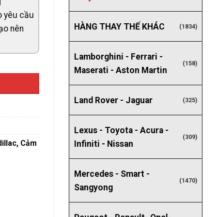
g
eo yêu cầu
HÀNG THAY THẾ KHÁC
(1834)
tạo nên
Lamborghini - Ferrari -
(158)
Maserati - Aston Martin
Land Rover - Jaguar
(325)
Lexus - Toyota - Acura -
(309)
illac
,
Cảm
Infiniti - Nissan
Mercedes - Smart -
(1470)
Sangyong