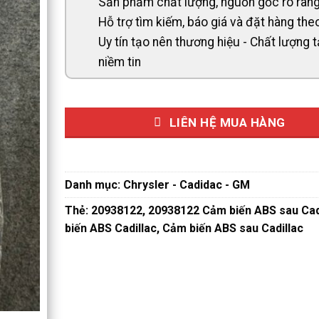
Sản phẩm chất lượng, nguồn gốc rõ ràn
Hỗ trợ tìm kiếm, báo giá và đặt hàng th
Uy tín tạo nên thương hiệu - Chất lượng 
niềm tin
LIÊN HỆ MUA HÀNG
Danh mục:
Chrysler - Cadidac - GM
Thẻ:
20938122
,
20938122 Cảm biến ABS sau Cad
biến ABS Cadillac
,
Cảm biến ABS sau Cadillac