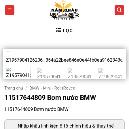
Bỏ
qua
nội
dung
LỌC
Trang chủ
/
BMW - Mini - RollsRoyce
11517644809 Bơm nước BMW
11517644809 Bơm nước BMW
Nhập khẩu linh kiện ô tô chính hiệu & thay thế