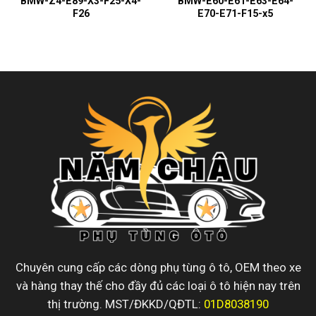
BMW-Z4-E89-X3-F25-X4-
BMW-E60-E61-E63-E64-
F26
E70-E71-F15-x5
Chuyên cung cấp các dòng phụ tùng ô tô, OEM theo xe
và hàng thay thế cho đầy đủ các loại ô tô hiện nay trên
thị trường. MST/ĐKKD/QĐTL:
01D8038190