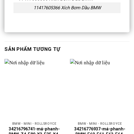
11417605366 Xích Bơm Dầu BMW
SẢN PHẨM TƯƠNG TỰ
BMW - MINI - ROLLSROYCE
BMW - MINI - ROLLSROYCE
34216796741-má-phanh-
34216776937-má-phanh-