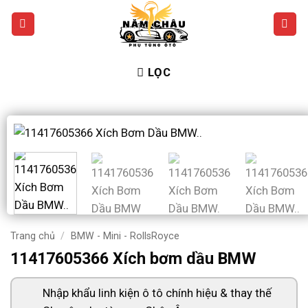
Bỏ
qua
nội
dung
LỌC
Trang chủ
/
BMW - Mini - RollsRoyce
11417605366 Xích bơm dầu BMW
Nhập khẩu linh kiện ô tô chính hiệu & thay thế