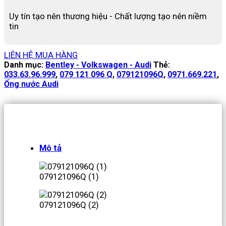
Uy tín tạo nên thương hiệu - Chất lượng tạo nên niềm
tin
LIÊN HỆ MUA HÀNG
Danh mục:
Bentley - Volkswagen - Audi
Thẻ:
033.63.96.999
,
079 121 096 Q
,
079121096Q
,
0971.669.221
,
Ống nước Audi
Mô tả
079121096Q (1)
079121096Q (2)