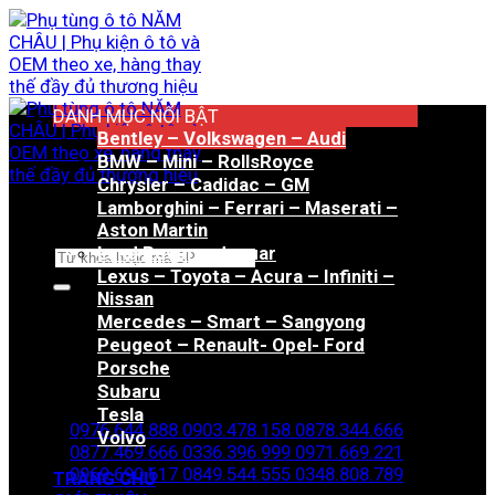
Bỏ
qua
nội
dung
DANH MỤC NỔI BẬT
Bentley – Volkswagen – Audi
BMW – Mini – RollsRoyce
Chrysler – Cadidac – GM
Lamborghini – Ferrari – Maserati –
Aston Martin
Land Rover – Jaguar
Tìm
Lexus – Toyota – Acura – Infiniti –
kiếm:
Nissan
Mercedes – Smart – Sangyong
Peugeot – Renault- Opel- Ford
Porsche
Hotline đặt hàng
Subaru
Tesla
0976.644.888
0903.478.158
0878.344.666
Volvo
0877.469.666
0336.396.999
0971.669.221
0969.690.617
0849.544.555
0348.808.789
TRANG CHỦ