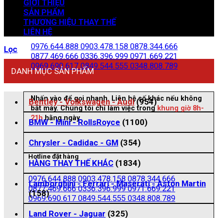
GIỚI THIỆU
SẢN PHẨM
THƯƠNG HIỆU THAY THẾ
Zalo đặt hàng
LIÊN HỆ
0976.644.888
0903.478.158
0878.344.666
Lọc
0877.469.666
0336.396.999
0971.669.221
0969.690.617
0849.544.555
0348.808.789
DANH MỤC SẢN PHẨM
Nhấn vào để gọi nhanh. Liên hệ số khác nếu không
Bentley - Volkswagen - Audi
(954)
bắt máy. Chúng tôi chỉ làm việc trong
khung giờ 8h-
21h
hằng ngày
BMW - Mini - RollsRoyce
(1100)
Chrysler - Cadidac - GM
(354)
Hotline đặt hàng
HÀNG THAY THẾ KHÁC
(1834)
0976.644.888
0903.478.158
0878.344.666
Lamborghini - Ferrari - Maserati - Aston Martin
0877.469.666
0336.396.999
0971.669.221
(158)
0969.690.617
0849.544.555
0348.808.789
Land Rover - Jaguar
(325)