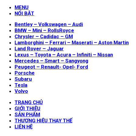
MENU
NỔI BẬT
Bentley – Volkswagen – Audi
BMW – Mini – RollsRoyce
Chrysler – Cadidac – GM
Lamborghini – Ferrari – Maserati – Aston Martin
Land Rover – Jaguar
Lexus – Toyota – Acura – Infiniti – Nissan
Mercedes – Smart – Sangyong
Peugeot – Renault- Opel- Ford
Porsche
Subaru
Tesla
Volvo
TRANG CHỦ
GIỚI THIỆU
SẢN PHẨM
THƯƠNG HIỆU THAY THẾ
LIÊN HỆ