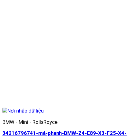
BMW - Mini - RollsRoyce
34216796741-má-phanh-BMW-Z4-E89-X3-F25-X4-