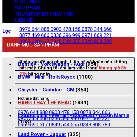
GIỚI THIỆU
SẢN PHẨM
THƯƠNG HIỆU THAY THẾ
Zalo đặt hàng
LIÊN HỆ
0976.644.888
0903.478.158
0878.344.666
Lọc
0877.469.666
0336.396.999
0971.669.221
0969.690.617
0849.544.555
0348.808.789
DANH MỤC SẢN PHẨM
Nhấn vào để gọi nhanh. Liên hệ số khác nếu không
Bentley - Volkswagen - Audi
(954)
bắt máy. Chúng tôi chỉ làm việc trong
khung giờ 8h-
21h
hằng ngày
BMW - Mini - RollsRoyce
(1100)
Chrysler - Cadidac - GM
(354)
Hotline đặt hàng
HÀNG THAY THẾ KHÁC
(1834)
0976.644.888
0903.478.158
0878.344.666
Lamborghini - Ferrari - Maserati - Aston Martin
0877.469.666
0336.396.999
0971.669.221
(158)
0969.690.617
0849.544.555
0348.808.789
Land Rover - Jaguar
(325)