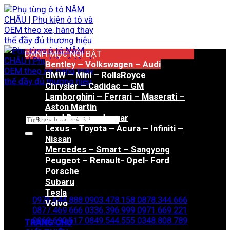
Bỏ
qua
nội
dung
DANH MỤC NỔI BẬT
Bentley – Volkswagen – Audi
BMW – Mini – RollsRoyce
Chrysler – Cadidac – GM
Lamborghini – Ferrari – Maserati –
Aston Martin
Land Rover – Jaguar
Tìm
Lexus – Toyota – Acura – Infiniti –
kiếm:
Nissan
Mercedes – Smart – Sangyong
Peugeot – Renault- Opel- Ford
Porsche
Hotline đặt hàng
Subaru
Tesla
0976.644.888
0903.478.158
0878.344.666
Volvo
0877.469.666
0336.396.999
0971.669.221
0969.690.617
0849.544.555
0348.808.789
TRANG CHỦ