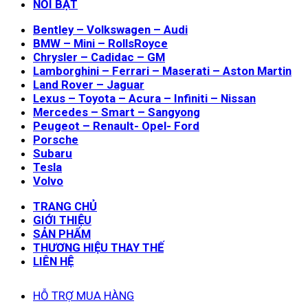
NỔI BẬT
Bentley – Volkswagen – Audi
BMW – Mini – RollsRoyce
Chrysler – Cadidac – GM
Lamborghini – Ferrari – Maserati – Aston Martin
Land Rover – Jaguar
Lexus – Toyota – Acura – Infiniti – Nissan
Mercedes – Smart – Sangyong
Peugeot – Renault- Opel- Ford
Porsche
Subaru
Tesla
Volvo
TRANG CHỦ
GIỚI THIỆU
SẢN PHẨM
THƯƠNG HIỆU THAY THẾ
LIÊN HỆ
HỖ TRỢ MUA HÀNG