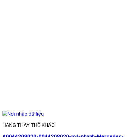
HÀNG THAY THẾ KHÁC
A0044208020-0044208020-má-phanh-Mercedes-