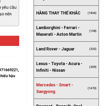
g
eo yêu cầu
HÀNG THAY THẾ KHÁC
(1834)
tạo nên
Lamborghini - Ferrari -
(158)
Maserati - Aston Martin
Land Rover - Jaguar
(325)
Lexus - Toyota - Acura -
(309)
971669221
,
Infiniti - Nissan
hiếu hậu
Mercedes - Smart -
(1470)
Sangyong