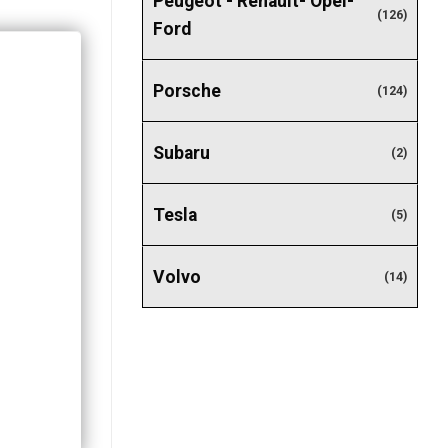
Peugeot - Renault- Opel-
(126)
Ford
Porsche
(124)
Subaru
(2)
Tesla
(5)
Volvo
(14)