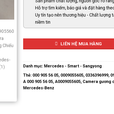
Sản phẩm chất lượng, nguồn gốc rõ ràn
Hỗ trợ tìm kiếm, báo giá và đặt hàng th
Uy tín tạo nên thương hiệu - Chất lượng 
niềm tin
LIÊN HỆ MUA HÀNG
Danh mục:
Mercedes - Smart - Sangyong
Thẻ:
000 905 56 05
,
0009055605
,
0336396999
,
0
A 000 905 56 05
,
A0009055605
,
Camera gương c
Mercedes-Benz