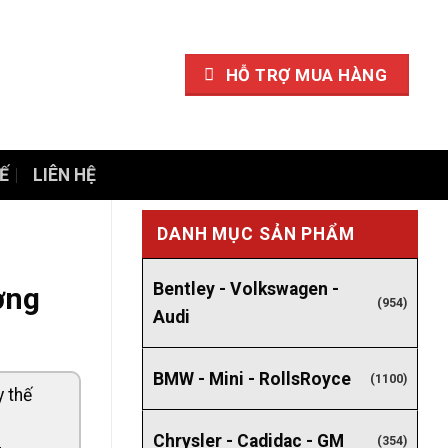
HỖ TRỢ MUA HÀNG
Ế
LIÊN HỆ
DANH MỤC SẢN PHẨM
Bentley - Volkswagen -
ơng
(954)
Audi
BMW - Mini - RollsRoyce
(1100)
y thế
Chrysler - Cadidac - GM
(354)