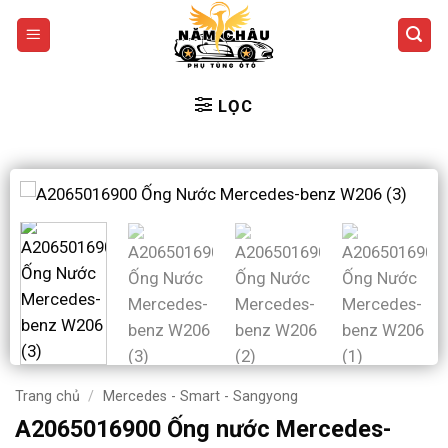
Bỏ
qua
nội
dung
LỌC
Trang chủ
/
Mercedes - Smart - Sangyong
A2065016900 Ống nước Mercedes-